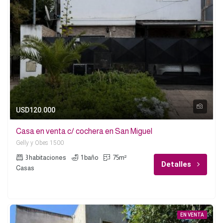
USD120.000
Casa en venta c/ cochera en San Miguel
Gelly y Obes 1500
3 habitaciones
1 baño
75m²
Detalles
Casas
EN VENTA