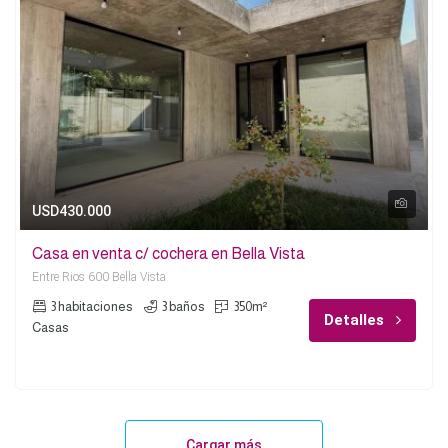
USD430.000
Casa en venta c/ cochera en Bella Vista
Entre Rios 600 Bella Vista
3 habitaciones
3 baños
350m²
Detalles
Casas
Cargar más