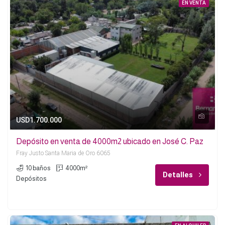
EN VENTA
USD1.700.000
Depósito en venta de 4000m2 ubicado en José C. Paz
Fray Justo Santa Maria de Oro 6065
10 baños
4000m²
Detalles
Depósitos