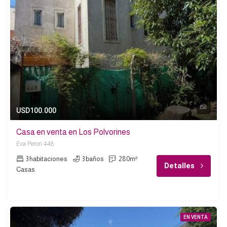
USD100.000
Casa en venta en Los Polvorines
Eva Peron 448
3 habitaciones
3 baños
280m²
Detalles
Casas
EN VENTA