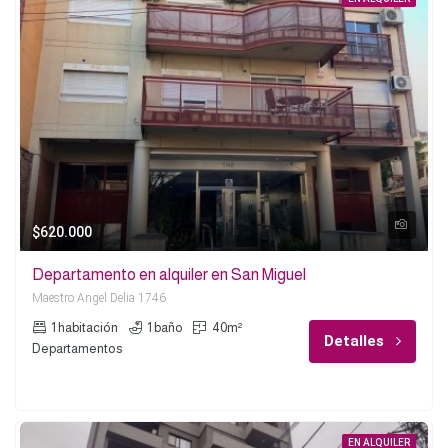
$620.000
Departamento en alquiler en San Miguel
Maestro Angel Delia 1746
1 habitación
1 baño
40m²
Detalles
Departamentos
EN ALQUILER