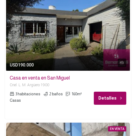
USD190.000
Casa en venta en San Miguel
Cnel. L. M. Argüero 1900
3 habitaciones
2 baños
160m²
Detalles
Casas
EN VENTA