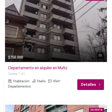
$750.000
Departamento en alquiler en Muñiz
Conesa 1141
1 habitación
1 baño
45m²
Detalles
Departamentos
EN VENTA