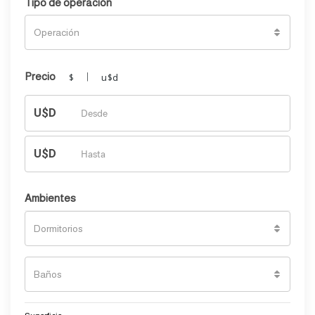
Tipo de operación
Operación
Precio
|
$
u$d
U$D
U$D
Ambientes
Dormitorios
Baños