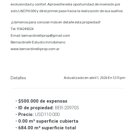
exclusividad y confort. Aproveche esta oportunidad de inversión por
solo U$D110.000 y dé el primer paso hacia la realización de sus sueños.
¡Llámenos para conocer más en detalle esta propiedad!
Tel: 1134249824
Email: bernardinelliprop@gmail.com
Bernardinelli Estudio Inmobiliario
www.bernardinelliprop.com.ar
Detalles
Actualizado en abril 1, 2026 En 12:13 pm
•
$500.000 de expensas
•
ID de propiedad:
BER-209703
•
Precio:
USD110.000
•
0.00 m² superficie cubierta
•
684.00 m² superficie total